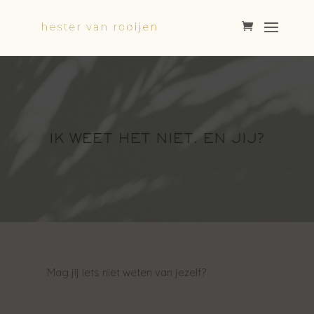
IK WEET HET NIET. EN JIJ?
Mag jij iets niet weten van jezelf?